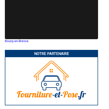
- Entreprise de rénovation immobilière à Saint-Martin-du-Mont
- Entreprise de rénovation immobilière à Montagnat
- Entreprise de rénovation immobilière à Saint-Cyr-sur-Menthon
- Entreprise de rénovation immobilière à Ambérieux-en-Dombes
- Entreprise de rénovation immobilière à Collonges
- Entreprise de rénovation immobilière à Saint-Jean-le-Vieux
- Entreprise de rénovation immobilière à Ségny
- Entreprise de rénovation immobilière à Martignat
- Entreprise de rénovation immobilière à Buellas
- Entreprise de rénovation immobilière à Tramoyes
Bourg-en-Bresse
Saint-Quentin
- Entreprise de rénovation immobilière à Neuville-les-Dames
Montluçon
- Entreprise de rénovation immobilière à Thoissey
Manosque
NOTRE PARTENAIRE
- Entreprise de rénovation immobilière à Neuville-sur-Ain
Gap
- Entreprise de rénovation immobilière à Niévroz
Nice
- Entreprise de rénovation immobilière à Échenevex
Annonay
Charleville-Mézières
- Entreprise de rénovation immobilière à Châtillon-la-Palud
Pamiers
- Entreprise de rénovation immobilière à Saint-Paul-de-Varax
Troyes
- Entreprise de rénovation immobilière à Certines
Narbonne
- Entreprise de rénovation immobilière à Pont-de-Veyle
Rodez
- Entreprise de rénovation immobilière à Tossiat
Marseille
Caen
- Entreprise de rénovation immobilière à Saint-Bernard
Aurillac
- Entreprise de rénovation immobilière à Chazey-sur-Ain
Angoulême
- Entreprise de rénovation immobilière à Saint-Jean-de-Niost
La Rochelle
- Entreprise de rénovation immobilière à Villeneuve
Bourges
- Entreprise de rénovation immobilière à Sainte-Euphémie
Brive-la-Gaillarde