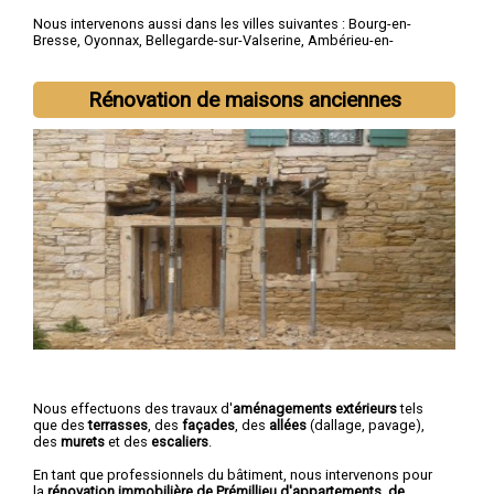
Nous intervenons aussi dans les villes suivantes :
Bourg-en-
Bresse
,
Oyonnax
,
Bellegarde-sur-Valserine
,
Ambérieu-en-
Bugey
,
Gex
,
Belley
,
Miribel
,
Saint-Genis-Pouilly
,
Ferney-Voltaire
,
Divonne-les-Bains
Rénovation de maisons anciennes
Nous effectuons des travaux d'
aménagements extérieurs
tels
que des
terrasses
, des
façades
, des
allées
(dallage, pavage),
des
murets
et des
escaliers
.
En tant que professionnels du bâtiment, nous intervenons pour
la
rénovation immobilière de Prémillieu d'appartements, de