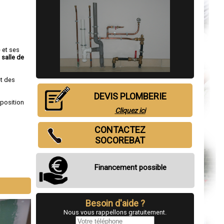
e et ses
 salle de
et des
DEVIS PLOMBERIE
sposition
Cliquez ici
CONTACTEZ
SOCOREBAT
Financement possible
Besoin d'aide ?
Nous vous rappellons gratuitement.