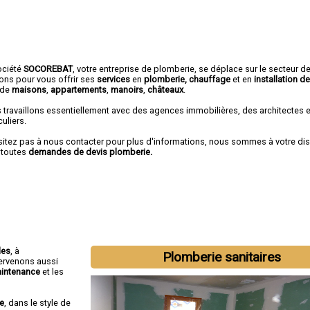
ociété
SOCOREBAT
,
votre entreprise de plomberie
, se déplace sur le secteur d
rons pour vous offrir ses
services
en
plomberie, chauffage
et en
installation de
de
maisons
,
appartements
,
manoirs
,
châteaux
.
 travaillons essentiellement avec des agences immobilières, des architectes 
culiers.
sitez pas à nous contacter pour plus d'informations, nous sommes à votre di
 toutes
demandes de devis plomberie.
les
, à
Plomberie sanitaires
tervenons aussi
intenance
et les
re
, dans le style de