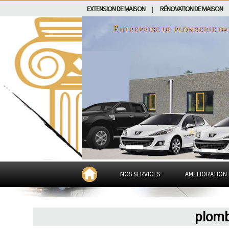
EXTENSION DE MAISON
RÉNOVATION DE MAISON
|
Entreprise de plomberie d
NOS SERVICES
AMELIORATION 
plomb