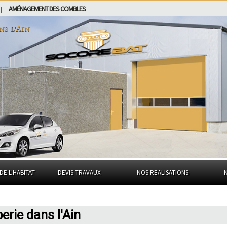
AMÉNAGEMENT DES COMBLES
|
ans
l'Ain
DE L'HABITAT
DEVIS TRAVAUX
NOS REALISATIONS
erie dans l'Ain