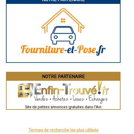
- Artisan électricien à Péron
- Artisan électricien à Foissiat
- Artisan électricien à Saint-Trivier-sur-Moignans
- Artisan électricien à Manziat
- Artisan électricien à Saint-Didier-de-Formans
- Artisan électricien à Crozet
- Artisan électricien à Grièges
- Artisan électricien à Château-Gaillard
- Artisan électricien à Saint-Laurent-sur-Saône
- Artisan électricien à Sergy
- Artisan électricien à Crottet
- Artisan électricien à Misérieux
- Artisan électricien à Poncin
- Artisan électricien à Saint-Martin-du-Mont
NOTRE PARTENAIRE
- Artisan électricien à Montagnat
- Artisan électricien à Saint-Cyr-sur-Menthon
- Artisan électricien à Ambérieux-en-Dombes
- Artisan électricien à Collonges
- Artisan électricien à Saint-Jean-le-Vieux
- Artisan électricien à Ségny
Site de petites annonces gratuites dans l'Ain
- Artisan électricien à Martignat
- Artisan électricien à Buellas
- Artisan électricien à Tramoyes
- Artisan électricien à Neuville-les-Dames
Termes de recherche les plus utilisés
- Artisan électricien à Thoissey