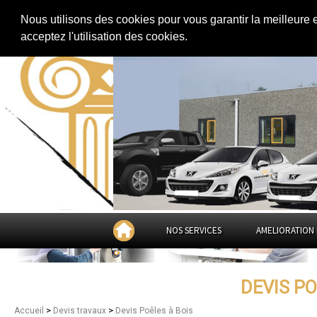
Extension de maison
|
Rénovation de maison
|
Aménagement des combles
Nous utilisons des cookies pour vous garantir la meilleure 
Devis Poêles à Bois dans
acceptez l'utilisation des cookies.
NOS SERVICES
AMELIORATION 
DEVIS PO
>
>
Accueil
Devis travaux
Devis Poêles à Bois