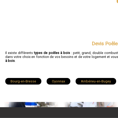
Devis Poêle
Il existe différents
types de poêles à bois
: petit, grand, double combust
dans votre choix en fonction de vos besoins et de votre logement et v
à bois
.
Bourg-en-Bresse
Oyonnax
Ambérieu-en-Bugey
Ferney-Voltaire
Meximieux
Montluel
Trév
Saint-Denis-lès-Bourg
Thoiry
Châtillon-sur-Chalaro
Dagneux
Montmerle-sur-Saône
Cessy
Na