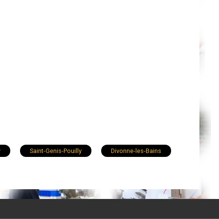
y
Saint-Genis-Pouilly
Divonne-les-Bains
Viriat
Prévessin-Moëns
nes
Reyrieux
Saint-Maurice-de-Beynost
Replonges
Ornex
Châtillon-en-Michaille