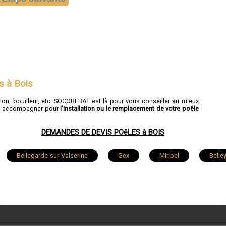
s à Bois
ion, bouilleur, etc. SOCOREBAT est là pour vous conseiller au mieux
ous accompagner pour
l'installation ou le remplacement de votre poêle
DEMANDES DE DEVIS POêLES à BOIS
Bellegarde-sur-Valserine
Gex
Miribel
Belle
oux
Lagnieu
Péronnas
Jassans-Riottier
nne
Villars-les-Dombes
Beynost
Hauteville-Lomp
ntua
Montréal-la-Cluse
Bellignat
Arbent