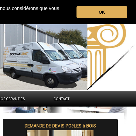
r, nous considérons que vous
l'Ain
OK
Auvergne-Rhône-Alpes
NOS GARANTIES
CONTACT
DEMANDE DE DEVIS POêLES à BOIS