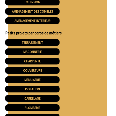
EXTENSION
AMENAGEMENT DES COMBLES
AMENAGEMENT INTERIEUR
Petits projets par corps de métiers
TERRASSEMENT
MACONNERIE
CHARPENTE
COUVERTURE
MENUISERIE
ISOLATION
CARRELAGE
PLOMBERIE