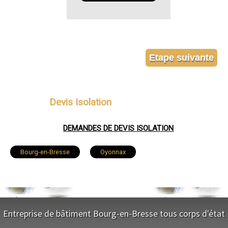
Devis Isolation
DEMANDES DE DEVIS ISOLATION
Bourg-en-Bresse
Oyonnax
Ambérieu-en-Bugey
Bellegarde-sur-Valserine
Gex
Miribel
Belley
Entreprise de bâtiment Bourg-en-Bresse tous corps d'état
Saint-Genis-Pouilly
Divonne-les-Bains