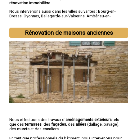
rénovation immobilière
.
Nous intervenons aussi dans les villes suivantes :
Bourg-en-
Bresse
,
Oyonnax
,
Bellegarde-sur-Valserine
,
Ambérieu-en-
Bugey
,
Gex
,
Belley
,
Miribel
,
Saint-Genis-Pouilly
,
Ferney-Voltaire
,
Divonne-les-Bains
Rénovation de maisons anciennes
Nous effectuons des travaux d'
aménagements extérieurs
tels
que des
terrasses
, des
façades
, des
allées
(dallage, pavage),
des
murets
et des
escaliers
.
En tant que professionnels du bâtiment, nous intervenons pour