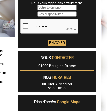
Nous vous rappellons gratuitement.
urs
ns
NOUS
CONTACTER
rré
01000 Bourg-en-Bresse
mbris
NOS
HORAIRES
age
Du Lundi au vendredi
9h00 - 18h00
Plan d'accès
Google Maps