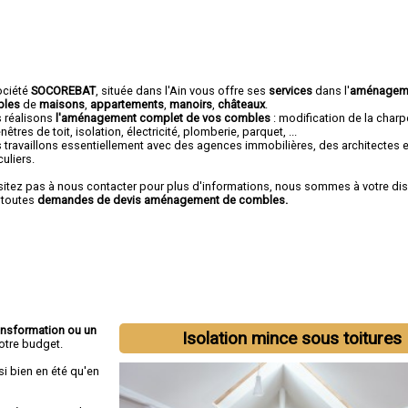
ociété
SOCOREBAT
, située dans l'Ain vous offre ses
services
dans l'
aménagem
bles
de
maisons
,
appartements
,
manoirs
,
châteaux
.
 réalisons
l'aménagement complet de vos combles
: modification de la char
nêtres de toit, isolation, électricité, plomberie, parquet, ...
 travaillons essentiellement avec des agences immobilières, des architectes 
culiers.
sitez pas à nous contacter pour plus d'informations, nous sommes à votre di
 toutes
demandes de devis aménagement de combles.
ansformation ou un
Isolation mince sous toitures
otre budget.
si bien en été qu'en