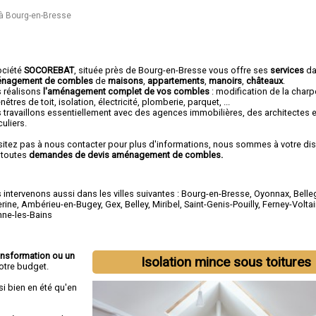
 Bourg-en-Bresse
ociété
SOCOREBAT
, située près de Bourg-en-Bresse vous offre ses
services
da
nagement de combles
de
maisons
,
appartements
,
manoirs
,
châteaux
.
 réalisons
l'aménagement complet de vos combles
: modification de la char
nêtres de toit, isolation, électricité, plomberie, parquet, ...
 travaillons essentiellement avec des agences immobilières, des architectes 
culiers.
sitez pas à nous contacter pour plus d'informations, nous sommes à votre di
 toutes
demandes de devis aménagement de combles.
intervenons aussi dans les villes suivantes :
Bourg-en-Bresse
,
Oyonnax
,
Belle
erine
,
Ambérieu-en-Bugey
,
Gex
,
Belley
,
Miribel
,
Saint-Genis-Pouilly
,
Ferney-Voltai
nne-les-Bains
ansformation ou un
Isolation mince sous toitures
otre budget.
si bien en été qu'en