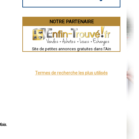
Aurillac
Angoulême
La Rochelle
Bourges
Brive-la-Gaillarde
NOTRE PARTENAIRE
Dijon
Saint-Brieuc
Guéret
Périgueux
Besançon
Valence
Site de petites annonces gratuites dans l'Ain
Évreux
Chartres
Brest
Nîmes
Toulouse
Termes de recherche les plus utilisés
Auch
Bordeaux
Montpellier
Rennes
Châteauroux
Tours
Grenoble
Dole
Mont-de-Marsan
Blois
Saint-Étienne
ois.
Le Puy-en-Velay
Nantes
Orléans