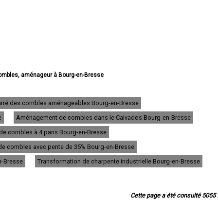
mbles, aménageur à Bourg-en-Bresse
e combles, aménageur à Oyonnax
bles, aménageur à Ambérieu-en-Bugey
s, aménageur à Bellegarde-sur-Valserine
carré des combles aménageables Bourg-en-Bresse
 de combles, aménageur à Gex
e
Aménagement de combles dans le Calvados Bourg-en-Bresse
e combles, aménageur à Miribel
de combles, aménageur à Belley
e combles à 4 pans Bourg-en-Bresse
bles, aménageur à Saint-Genis-Pouilly
bles, aménageur à Divonne-les-Bains
 combles avec pente de 35% Bourg-en-Bresse
ombles, aménageur à Ferney-Voltaire
en-Bresse
Transformation de charpente industrielle Bourg-en-Bresse
 combles, aménageur à Meximieux
e combles, aménageur à Montluel
e combles, aménageur à Trévoux
e combles, aménageur à Lagnieu
Cette page a été consulté 5055 f
e combles, aménageur à Péronnas
mbles, aménageur à Jassans-Riottier
de combles, aménageur à Viriat