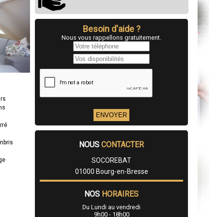
Besoin d'aide ?
Nous vous rappellons gratuitement.
urs
ns
rré
mbris
NOUS
CONTACTER
age
SOCOREBAT
01000 Bourg-en-Bresse
NOS
HORAIRES
Du Lundi au vendredi
9h00 - 18h00