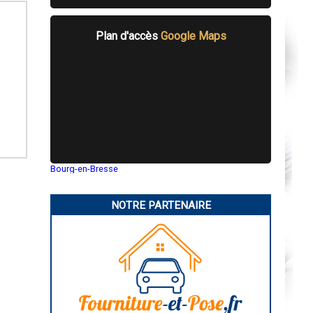
Plan d'accès
Google Maps
Bourg-en-Bresse
Saint-Quentin
Montluçon
Manosque
NOTRE PARTENAIRE
Gap
Nice
Annonay
Charleville-Mézières
Pamiers
Troyes
Narbonne
Rodez
Marseille
Caen